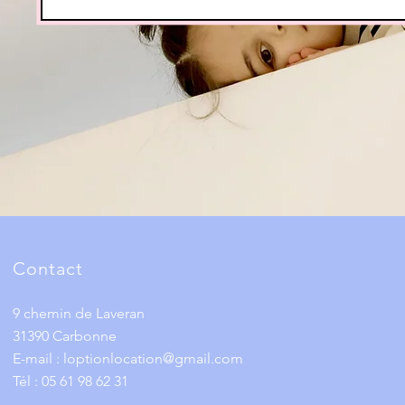
Contact
9 chemin de Laveran
31390 Carbonne
E-mail :
loptionlocation@gmail.com
Tél : 05 61 98 62 31